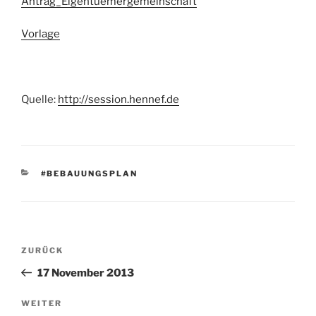
Antrag_Eigentuemergemeinschaft
Vorlage
Quelle:
http://session.hennef.de
KATEGORIEN
#BEBAUUNGSPLAN
Beitragsnavigation
Vorheriger
ZURÜCK
Beitrag
17 November 2013
Nächster
WEITER